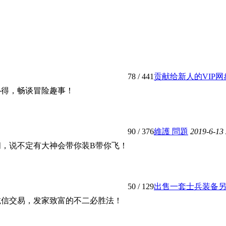
78
/ 441
贡献给新人的VIP网
心得，畅谈冒险趣事！
90
/ 376
維護 問題
2019-6-13
，说不定有大神会带你装B带你飞！
50
/ 129
出售一套士兵装备另出
诚信交易，发家致富的不二必胜法！