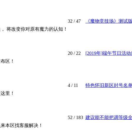
32
/ 47
《魔物竞技场》测试
， 将改变你对原有魔力的认知！
20
/ 22
[2019年]端午节日活动须
发布区！
4
/ 11
特色怀旧新区封号名单总集
在这里！
52
/ 183
建议能不能把调等级全职
以来本区找客服解决！