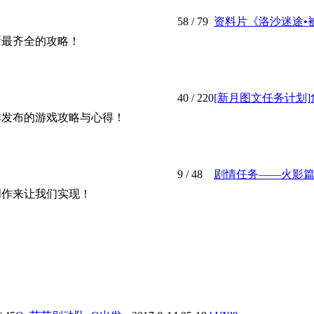
58
/ 79
资料片《洛沙迷途•被封
新最齐全的攻略！
40
/ 220
[新月图文任务计划]危
作发布的游戏攻略与心得！
9
/ 48
剧情任务——火影篇（
创作来让我们实现！