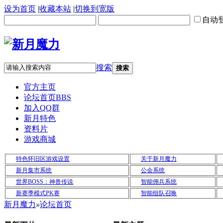
设为首页
|
收藏本站
|
切换到宽版
自动
搜索
搜索
官方主页
论坛首页
BBS
加入QQ群
新月特色
资料片
游戏商城
特色怀旧区游戏设置
关于新月魔力
新月集市系统
公会系统
世界BOSS：神兽传说
智能佣兵系统
新赛季模式PK赛
智能组队召唤
新月魔力
»
论坛首页