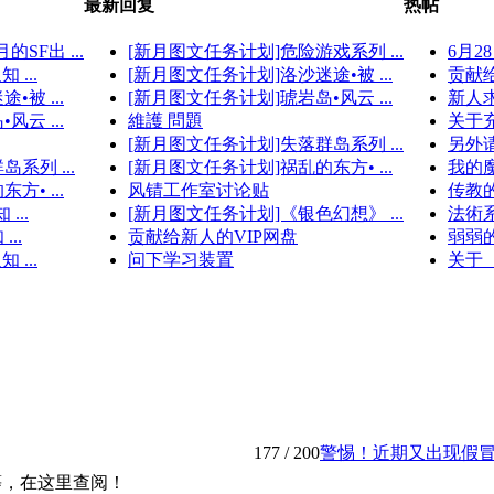
最新回复
热帖
F出 ...
[新月图文任务计划]危险游戏系列 ...
6月2
...
[新月图文任务计划]洛沙迷途•被 ...
贡献给
被 ...
[新月图文任务计划]琥岩岛•风云 ...
新人
云 ...
維護 問題
关于
[新月图文任务计划]失落群岛系列 ...
另外请
系列 ...
[新月图文任务计划]祸乱的东方• ...
我的魔
• ...
风锖工作室讨论贴
传教的
...
[新月图文任务计划]《银色幻想》 ...
法術
..
贡献给新人的VIP网盘
弱弱的
...
问下学习装置
关于【
177
/ 200
警惕！近期又出现假冒新月
等，在这里查阅！