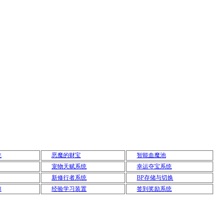
统
恶魔的财宝
智能血魔池
宠物天赋系统
幸运夺宝系统
新修行者系统
BP存储与切换
摊
经验学习装置
签到奖励系统