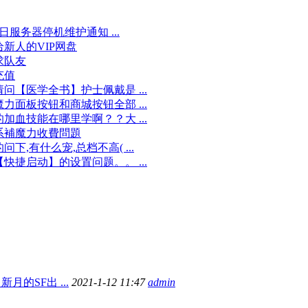
8日服务器停机维护通知 ...
新人的VIP网盘
求队友
充值
问【医学全书】护士佩戴是 ...
力面板按钮和商城按钮全部 ...
加血技能在哪里学啊？？大 ...
系補魔力收費問題
问下,有什么宠,总档不高( ...
快捷启动】的设置问题。。 ...
的SF出 ...
2021-1-12 11:47
admin