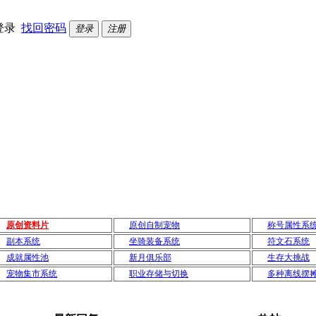
登录
找回密码
登录
注册
原创资料片
原创自制宠物
称号属性系
副本系统
坐骑装备系统
符文石系统
成就属性池
新月俱乐部
生存大挑战
宠物集市系统
职业存储与切换
多种离线摆