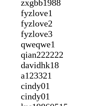
zxgbb1988
fyzlove1
fyzlove2
fyzlove3
qweqwe1
qian222222
davidhk18
a123321
cindy01
cindy01