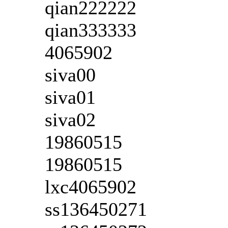
qian222222
qian333333
4065902
siva00
siva01
siva02
19860515
19860515
lxc4065902
ss136450271