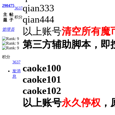
qian333
290
475
3637
主
帖
qian444
积分
题
子
以上账号
清空所有魔
管理员
第三方辅助脚本，即
积分
3637
caoke100
发消
caoke101
息
caoke102
以上账号
永久停权
，