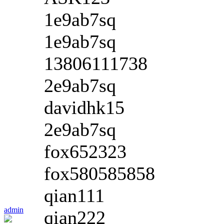
1e9ab7sq
1e9ab7sq
13806111738
2e9ab7sq
davidhk15
2e9ab7sq
fox652323
fox580585858
qian111
admin
qian222