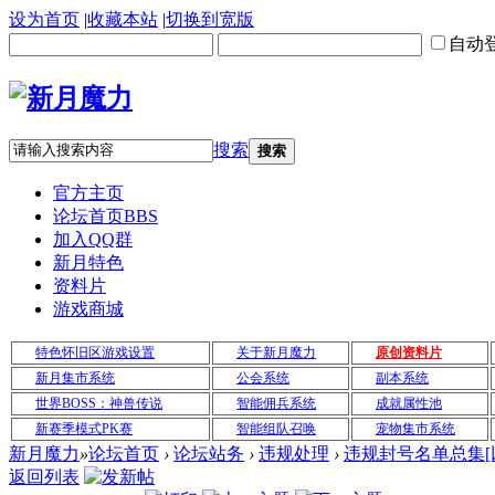
设为首页
|
收藏本站
|
切换到宽版
自动
搜索
搜索
官方主页
论坛首页
BBS
加入QQ群
新月特色
资料片
游戏商城
特色怀旧区游戏设置
关于新月魔力
原创资料片
新月集市系统
公会系统
副本系统
世界BOSS：神兽传说
智能佣兵系统
成就属性池
新赛季模式PK赛
智能组队召唤
宠物集市系统
新月魔力
»
论坛首页
›
论坛站务
›
违规处理
›
违规封号名单总集[以
返回列表