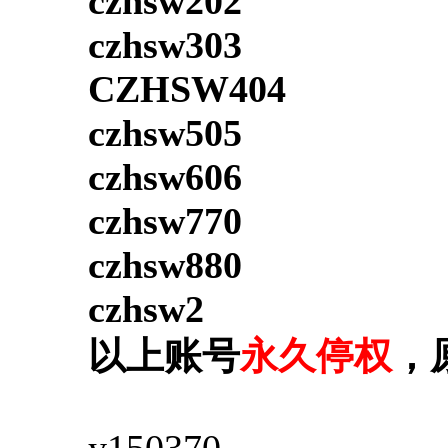
czhsw202
czhsw303
CZHSW404
czhsw505
czhsw606
czhsw770
czhsw880
czhsw2
以上账号
永久停权
，
y150370