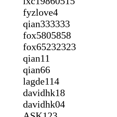
lxc19860515
fyzlove4
qian333333
fox5805858
fox65232323
qian11
qian66
lagde114
davidhk18
davidhk04
ASK123