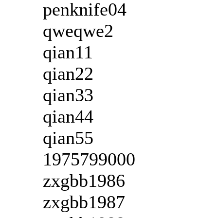
penknife04
qweqwe2
qian11
qian22
qian33
qian44
qian55
1975799000
zxgbb1986
zxgbb1987