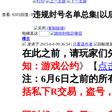
违规封号名单总集[以
查看:
9205
|
回复:
0
[复制链接]
电梯直达
楼主
发表于 2015-6-6 09:36:54
|
只看该作者
在此之前，请玩家们
知：游戏公约
》【
点
注：6月6日之前的
括私下R交易，盗号