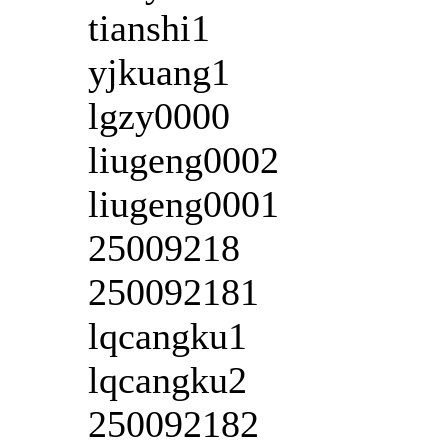
tianshi1
yjkuang1
lgzy0000
liugeng0002
liugeng0001
25009218
250092181
lqcangku1
lqcangku2
250092182