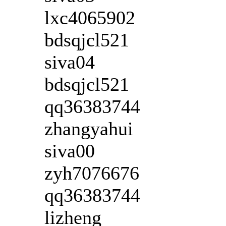
lxc4065902
bdsqjcl521
siva04
bdsqjcl521
qq36383744
zhangyahui
siva00
zyh7076676
qq36383744
lizheng