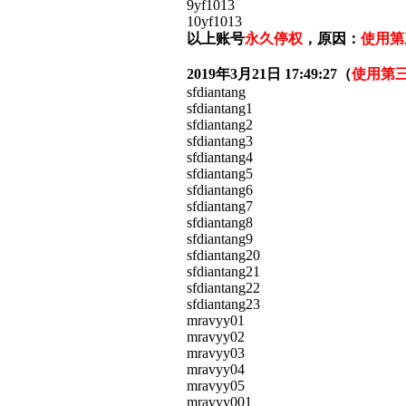
9yf1013
10yf1013
以上账号
永久停权
，原因：
使用第
2019年3月21日 17:49:27（
使用第
sfdiantang
sfdiantang1
sfdiantang2
sfdiantang3
sfdiantang4
sfdiantang5
sfdiantang6
sfdiantang7
sfdiantang8
sfdiantang9
sfdiantang20
sfdiantang21
sfdiantang22
sfdiantang23
mravyy01
mravyy02
mravyy03
mravyy04
mravyy05
mravyy001