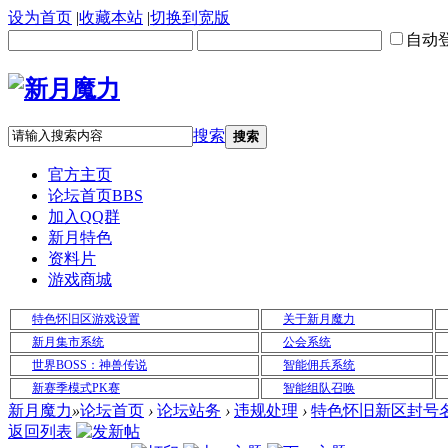
设为首页
|
收藏本站
|
切换到宽版
自动
搜索
搜索
官方主页
论坛首页
BBS
加入QQ群
新月特色
资料片
游戏商城
特色怀旧区游戏设置
关于新月魔力
新月集市系统
公会系统
世界BOSS：神兽传说
智能佣兵系统
新赛季模式PK赛
智能组队召唤
新月魔力
»
论坛首页
›
论坛站务
›
违规处理
›
特色怀旧新区封号名单
返回列表