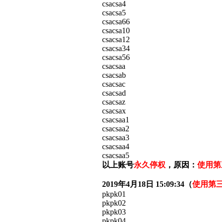
csacsa4
csacsa5
csacsa66
csacsa10
csacsa12
csacsa34
csacsa56
csacsaa
csacsab
csacsac
csacsad
csacsaz
csacsax
csacsaa1
csacsaa2
csacsaa3
csacsaa4
csacsaa5
以上账号
永久停权
，原因：
使用第
2019年4月18日 15:09:34（
使用第
pkpk01
pkpk02
pkpk03
pkpk04