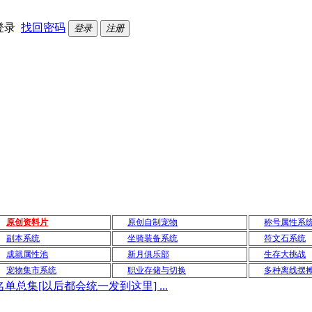
登录
找回密码
登录
注册
原创资料片
原创自制宠物
称号属性系
副本系统
坐骑装备系统
符文石系统
成就属性池
新月俱乐部
生存大挑战
宠物集市系统
职业存储与切换
多种离线摆
总集[以后都会统一发到这里] ...