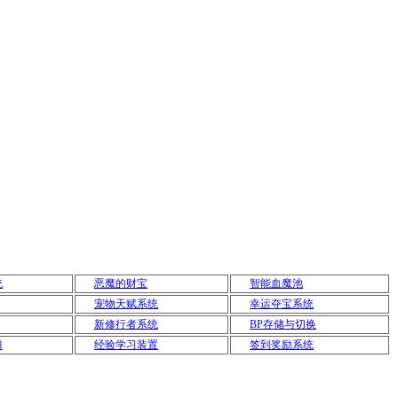
统
恶魔的财宝
智能血魔池
宠物天赋系统
幸运夺宝系统
新修行者系统
BP存储与切换
摊
经验学习装置
签到奖励系统