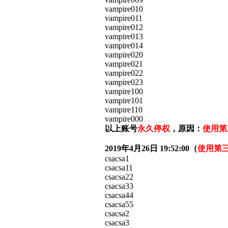
vampire010
vampire011
vampire012
vampire013
vampire014
vampire020
vampire021
vampire022
vampire023
vampire100
vampire101
vampire110
vampire000
以上账号
永久停权
，原因：
使用第
2019年4月26日 19:52:00（
使用第
csacsa1
csacsa11
csacsa22
csacsa33
csacsa44
csacsa55
csacsa2
csacsa3