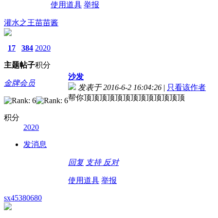
使用道具
举报
灌水之王苗苗酱
17
384
2020
主题
帖子
积分
沙发
金牌会员
发表于 2016-6-2 16:04:26
|
只看该作者
帮你顶顶顶顶顶顶顶顶顶顶顶顶顶
积分
2020
发消息
回复
支持
反对
使用道具
举报
sx45380680