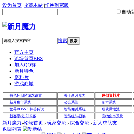
设为首页
|
收藏本站
|
切换到宽版
自动
搜索
搜索
官方主页
论坛首页
BBS
加入QQ群
新月特色
资料片
游戏商城
特色怀旧区游戏设置
关于新月魔力
原创资料片
新月集市系统
公会系统
副本系统
世界BOSS：神兽传说
智能佣兵系统
成就属性池
新赛季模式PK赛
智能组队召唤
宠物集市系统
新月魔力
»
论坛首页
›
玩家交流
›
综合交流
›
新人求队友
返回列表