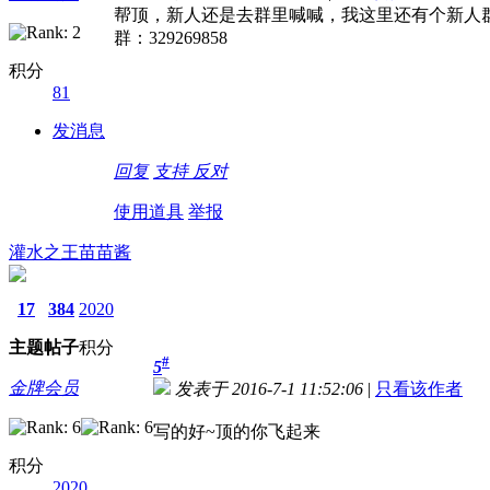
帮顶，新人还是去群里喊喊，我这里还有个新人
群：329269858
积分
81
发消息
回复
支持
反对
使用道具
举报
灌水之王苗苗酱
17
384
2020
主题
帖子
积分
#
5
金牌会员
发表于 2016-7-1 11:52:06
|
只看该作者
写的好~顶的你飞起来
积分
2020