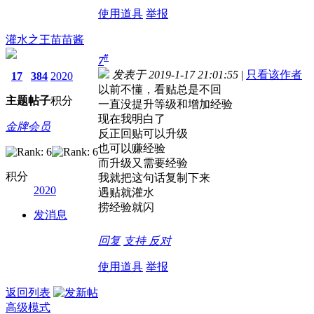
使用道具
举报
灌水之王苗苗酱
#
7
发表于 2019-1-17 21:01:55
|
只看该作者
17
384
2020
以前不懂，看贴总是不回
主题
帖子
积分
一直没提升等级和增加经验
现在我明白了
金牌会员
反正回贴可以升级
也可以赚经验
而升级又需要经验
积分
我就把这句话复制下来
2020
遇贴就灌水
捞经验就闪
发消息
回复
支持
反对
使用道具
举报
返回列表
高级模式