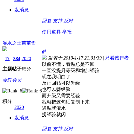
发消息
回复
支持
反对
使用道具
举报
灌水之王苗苗酱
#
6
发表于 2019-1-17 21:01:39
|
只看该作者
17
384
2020
以前不懂，看贴总是不回
主题
帖子
积分
一直没提升等级和增加经验
现在我明白了
金牌会员
反正回贴可以升级
也可以赚经验
而升级又需要经验
积分
我就把这句话复制下来
2020
遇贴就灌水
捞经验就闪
发消息
回复
支持
反对