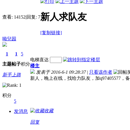
新人求队友
查看:
14152
|
回复:
7
[复制链接]
呦兒园
1
1
5
电梯直达
主题
帖子
积分
楼主
发表于 2016-6-1 09:28:37
|
只看该作者
新手上路
新人，晚上在线，找给力队友，加q97405577，
积分
5
收藏
发消息
回复