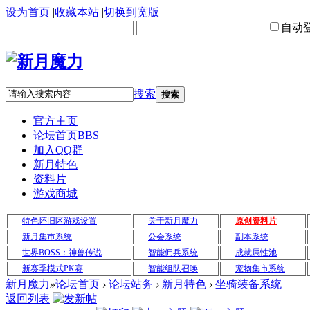
设为首页
|
收藏本站
|
切换到宽版
自动
搜索
搜索
官方主页
论坛首页
BBS
加入QQ群
新月特色
资料片
游戏商城
特色怀旧区游戏设置
关于新月魔力
原创资料片
新月集市系统
公会系统
副本系统
世界BOSS：神兽传说
智能佣兵系统
成就属性池
新赛季模式PK赛
智能组队召唤
宠物集市系统
新月魔力
»
论坛首页
›
论坛站务
›
新月特色
›
坐骑装备系统
返回列表