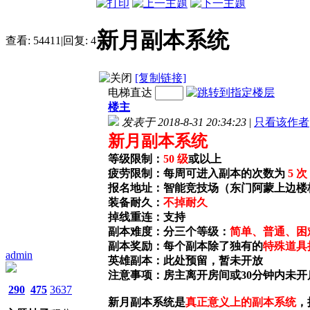
新月副本系统
查看:
54411
|
回复:
4
[复制链接]
电梯直达
楼主
发表于 2018-8-31 20:34:23
|
只看该作者
新月副本系统
等级限制：
50 级
或以上
疲劳限制：每周可进入副本的次数为
5 
报名地址：智能竞技场（东门阿蒙上边楼
装备耐久：
不掉耐久
掉线重连：支持
副本难度：分三个等级：
简单、普通、困
副本奖励：每个副本除了独有的
特殊道具
admin
英雄副本：此处预留，暂未开放
注意事项：房主离开房间或30分钟内未开
290
475
3637
新月副本系统是
真正意义上的副本系统
，