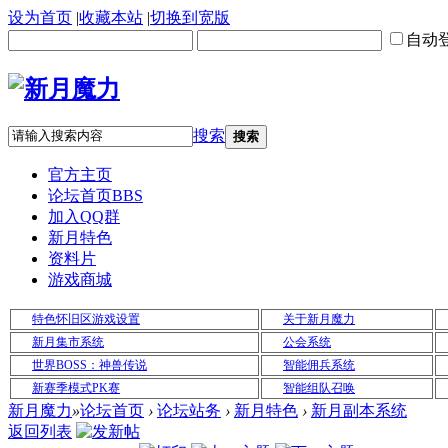
设为首页
|
收藏本站
|
切换到宽版
自动
搜索
搜索
官方主页
论坛首页
BBS
加入QQ群
新月特色
资料片
游戏商城
特色怀旧区游戏设置
关于新月魔力
新月集市系统
公会系统
世界BOSS：神兽传说
智能佣兵系统
新赛季模式PK赛
智能组队召唤
新月魔力
»
论坛首页
›
论坛站务
›
新月特色
›
新月副本系统
返回列表