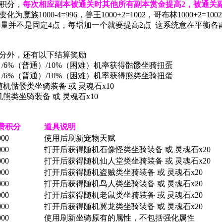
0积分，
每次相应副本被通关时其他所有副本赏金提高2，被通关
1000-4=996，兽王1000+2=1002，哥布林1000+2=1002
量并不是固定4点，每增加一个就要提高2点 这系统意在平衡各
分外，还有以下结算奖励
/6%（普通）/10%（困难）机率获得骷髅坐骑扭蛋
/6%（普通）/10%（困难）机率获得熊类坐骑扭蛋
骷髅类坐骑装备 或 灵魂石x10
类坐骑装备 或 灵魂石x10
费积分
道具说明
000
使用后刷新宠物天赋
000
打开后获得随机石像怪类坐骑装备 或 灵魂石x20
000
打开后获得随机仙人堂类坐骑装备 或 灵魂石x20
000
打开后获得随机盗贼类坐骑装备 或 灵魂石x20
000
打开后获得随机鸟人类坐骑装备 或 灵魂石x20
000
打开后获得随机老鼠类坐骑装备 或 灵魂石x20
000
打开后获得随机翼龙类坐骑装备 或 灵魂石x20
000
使用刷新坐骑原有的属性，不包括强化属性