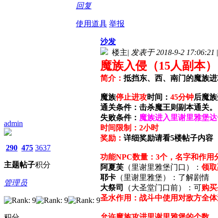
回复
使用道具
举报
沙发
楼主
|
发表于 2018-9-2 17:06:21
|
魔族入侵（15人副本）
简介：
抵挡东、西、南门的魔族进
魔族
停止进攻
时间：
45分钟
后魔族
通关条件：击杀魔王则副本通关。
失败条件：
魔族进入里谢里雅堡达
admin
时间限制：2小时
奖励：
详细奖励请看5楼帖子内容
290
475
3637
功能NPC数量：3个，名字和作用
主题
帖子
积分
阿夏芙
（里谢里雅堡门口）：
领取
耶卡
（里谢里雅堡）：了解剧情
管理员
大祭司
（大圣堂门口前）：可
购买
圣水作用：战斗中使用对敌方全体造
允许魔族攻进
里谢里雅堡的个数
积分