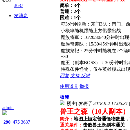
3637
简单：3个
普通：2个
发消息
困难：1个
每3分钟刷新：东门3队；南门、
小概率随机跟随上方骷髅出战
魔族将军：10/20/30/40分
魔族奇袭队：15/30/45分钟时
魔族祭祀：25分钟时随机在2个
+30
魔王（副本BOSS）：30分钟时
特殊条件怪物，仅在英雄模式出
回复
支持
反对
使用道具
举报
板凳
楼主
|
发表于 2018-9-2 17:06:31
|
admin
兽王之森（10人副本）
简介：
地图上恒定普通怪物数量，
290
475
3637
通关条件：
击败兽王既副本通关