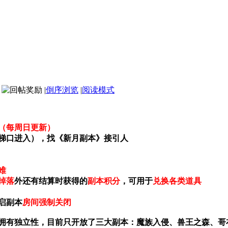
|
倒序浏览
|
阅读模式
次（每周日更新）
梯口进入），找《新月副本》接引人
难
掉落
外还有结算时获得的
副本积分
，可用于
兑换各类道具
启副本
房间强制关闭
拥有独立性，目前只开放了三大副本：魔族入侵、兽王之森、哥