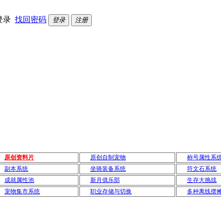
登录
找回密码
登录
注册
原创资料片
原创自制宠物
称号属性系
副本系统
坐骑装备系统
符文石系统
成就属性池
新月俱乐部
生存大挑战
宠物集市系统
职业存储与切换
多种离线摆