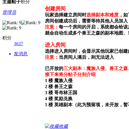
主题
帖子
积分
创建房间
管理员
玩家选择建立房间时
选择副本和难度
，如
房间创建成功后，需要等待其他人员加入
注意：
每一个房间的开启，系统都会给该
就会自动生成多个兽王之森的副本地图、
积分
3637
进入房间
选择进入房间时，会显示其他玩家已创建
发消息
注意：
当房间人满后，则无法进入
已开放的
三大副本：魔族入侵、兽王之森
接下来将分帖子分别介绍
1 楼 魔族入侵
2 楼 兽王之森
3 楼 哥布林王国
4 楼 奖励兑换
5 楼 英雄副本（此为预留项，未开放，
收藏