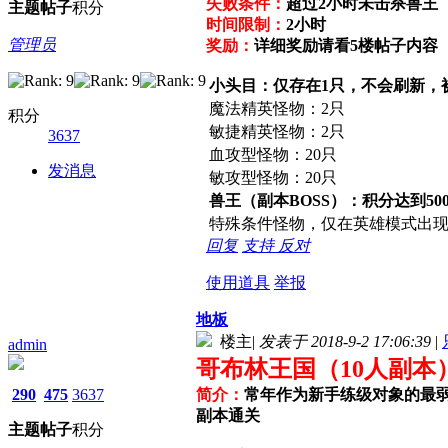
失败条件：
超过2小时未击杀兽王
主题
帖子
积分
时间限制：
2小时
管理员
奖励：
详细奖励请看5楼帖子内容
小头目：仅存在1只，不会刷新，
魔法精英怪物：2只
积分
敏捷精英怪物：2只
3637
血攻型怪物：20只
发消息
敏攻型怪物：20只
兽王（副本BOSS）：积分达到5
特殊条件怪物，仅在英雄模式出
回复
支持
反对
使用道具
举报
地板
楼主
|
发表于 2018-9-2 17:06:39
|
admin
哥布林王国（10人副本
290
475
3637
简介：
常年作为新手练级对象的最
副本通关
主题
帖子
积分