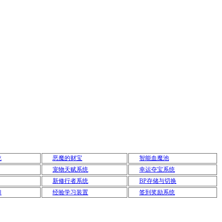
统
恶魔的财宝
智能血魔池
宠物天赋系统
幸运夺宝系统
新修行者系统
BP存储与切换
摊
经验学习装置
签到奖励系统