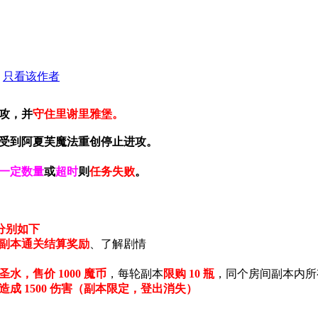
只看该作者
攻，并
守住里谢里雅堡。
受到阿夏芙魔法重创停止进攻。
一定数量
或
超时
则
任务失败
。
分别如下
副本通关结算奖励
、了解剧情
圣水，售价 1000 魔币
，每轮副本
限购 10 瓶
，同个房间副本内所
成 1500 伤害（副本限定，登出消失）