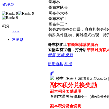
哥布林
管理员
哥布林队长
哥布林大将
哥布林矿工
哥布林王？
积分
替身2%概率会自爆，真身和替身都
3637
特殊条件怪物，英雄模式出现，待
发消息
哥布林矿工
有概率掉落灵魂石
宝物库有宝箱，
打开后
结算时所有人
回复
支持
反对
使用道具
举报
#
5
楼主
|
发表于 2018-9-2 17:06:48
|
副本积分兑换奖励
副本积分奖励说明
各副本通关获得积分=（基础积分难度x
副本积分赏金说明