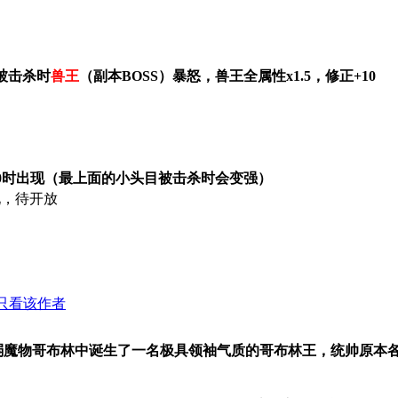
被击杀时
兽王
（副本BOSS）暴怒，兽王全属性x1.5，修正+10
00时出现（最上面的小头目被击杀时会变强）
现，待开放
只看该作者
）
弱魔物哥布林中诞生了一名极具领袖气质的哥布林王，统帅原本