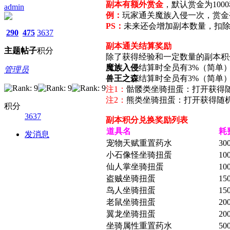
副本有额外赏金
，默认赏金为100
admin
例：
玩家通关魔族入侵一次，赏金变化为魔族
PS：
未来还会增加副本数量，扣除
290
475
3637
副本通关结算奖励
主题
帖子
积分
除了获得经验和一定数量的副本积
魔族入侵
结算时全员有3%（简单）
管理员
兽王之森
结算时全员有3%（简单）
注1：
骷髅类坐骑扭蛋：打开获得随机
注2：
熊类坐骑扭蛋：打开获得随机熊
积分
3637
副本积分兑换奖励列表
道具名
耗
发消息
宠物天赋重置药水
30
小石像怪坐骑扭蛋
10
仙人掌坐骑扭蛋
10
盗贼坐骑扭蛋
15
鸟人坐骑扭蛋
15
老鼠坐骑扭蛋
20
翼龙坐骑扭蛋
20
坐骑属性重置药水
50