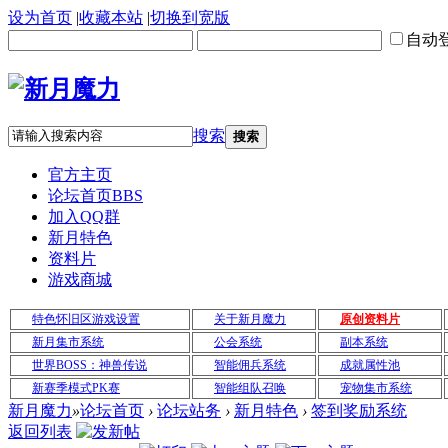
设为首页
|
收藏本站
|
切换到宽版
自动
搜索
搜索
官方主页
论坛首页
BBS
加入QQ群
新月特色
资料片
游戏商城
特色怀旧区游戏设置
关于新月魔力
原创资料片
新月集市系统
公会系统
副本系统
世界BOSS：神兽传说
智能佣兵系统
成就属性池
新赛季模式PK赛
智能组队召唤
宠物集市系统
新月魔力
»
论坛首页
›
论坛站务
›
新月特色
›
签到奖励系统
返回列表