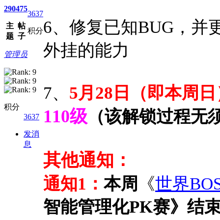
290
475
3637
6、修复已知BUG，并
主
帖
积分
题
子
外挂的能力
管理员
7、
5月28日（即本周日）
积分
110级
（
该解锁过程无
3637
发消
息
其他通知：
通知1：
本周
《
世界BO
智能管理化PK赛》结