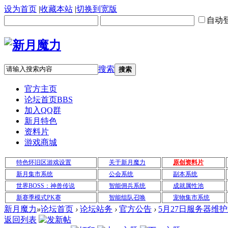
设为首页
|
收藏本站
|
切换到宽版
自动
搜索
搜索
官方主页
论坛首页
BBS
加入QQ群
新月特色
资料片
游戏商城
特色怀旧区游戏设置
关于新月魔力
原创资料片
新月集市系统
公会系统
副本系统
世界BOSS：神兽传说
智能佣兵系统
成就属性池
新赛季模式PK赛
智能组队召唤
宠物集市系统
新月魔力
»
论坛首页
›
论坛站务
›
官方公告
›
5月27日服务器维
返回列表